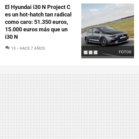
El Hyundai i30 N Project C
es un hot-hatch tan radical
como caro: 51.350 euros,
15.000 euros más que un
i30 N
COMENTARIOS
13
HACE 7 AÑOS
FOTOS