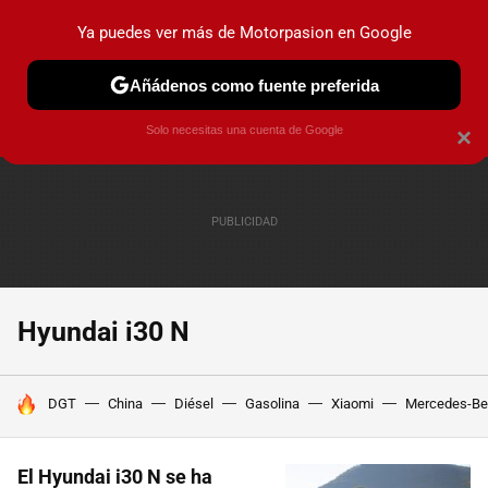
Ya puedes ver más de Motorpasion en Google
PRUEBAS
COCHES ELÉCTRICOS
OBSERVATORIO
F1
Añádenos como fuente preferida
Solo necesitas una cuenta de Google
×
Hyundai i30 N
HOY SE HABLA DE
DGT
China
Diésel
Gasolina
Xiaomi
Mercedes-Be
El Hyundai i30 N se ha