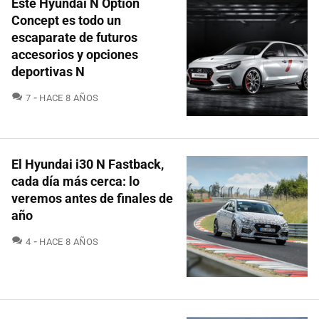
Este Hyundai N Option
Concept es todo un
escaparate de futuros
accesorios y opciones
deportivas N
COMENTARIOS
7
HACE 8 AÑOS
El Hyundai i30 N Fastback,
cada día más cerca: lo
veremos antes de finales de
año
COMENTARIOS
4
HACE 8 AÑOS