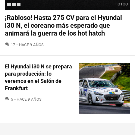
FOTOS
¡Rabioso! Hasta 275 CV para el Hyundai
i30 N, el coreano más esperado que
animará la guerra de los hot hatch
COMENTARIOS
17
HACE 9 AÑOS
El Hyundai i30 N se prepara
para producción: lo
veremos en el Salón de
Frankfurt
COMENTARIOS
5
HACE 9 AÑOS