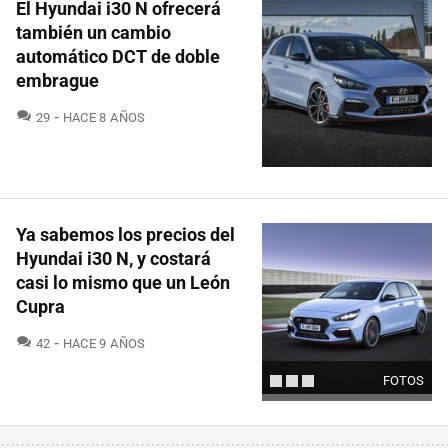
El Hyundai i30 N ofrecerá
también un cambio
automático DCT de doble
embrague
COMENTARIOS
29
HACE 8 AÑOS
Ya sabemos los precios del
Hyundai i30 N, y costará
casi lo mismo que un León
Cupra
COMENTARIOS
42
HACE 9 AÑOS
FOTOS