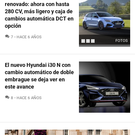
renovado: ahora con hasta
280 CV, más ligero y caja de
cambios automática DCT en
opción
COMENTARIOS
7
HACE 6 AÑOS
FOTOS
El nuevo Hyundai i30 N con
cambio automático de doble
embrague se deja ver en
este avance
COMENTARIOS
8
HACE 6 AÑOS