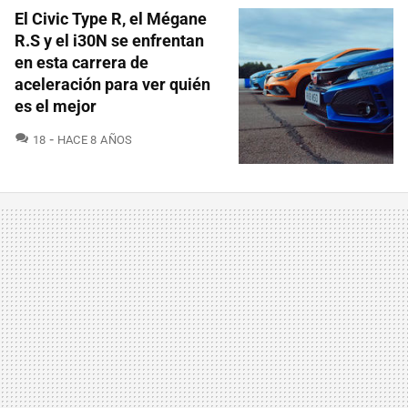
El Civic Type R, el Mégane
R.S y el i30N se enfrentan
en esta carrera de
aceleración para ver quién
es el mejor
COMENTARIOS
18
HACE 8 AÑOS