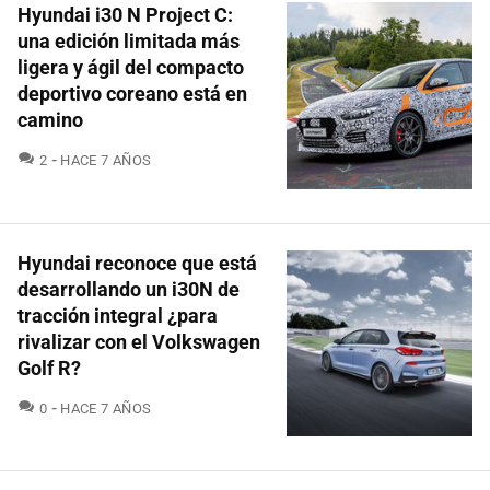
Hyundai i30 N Project C:
una edición limitada más
ligera y ágil del compacto
deportivo coreano está en
camino
COMENTARIOS
2
HACE 7 AÑOS
Hyundai reconoce que está
desarrollando un i30N de
tracción integral ¿para
rivalizar con el Volkswagen
Golf R?
COMENTARIOS
0
HACE 7 AÑOS