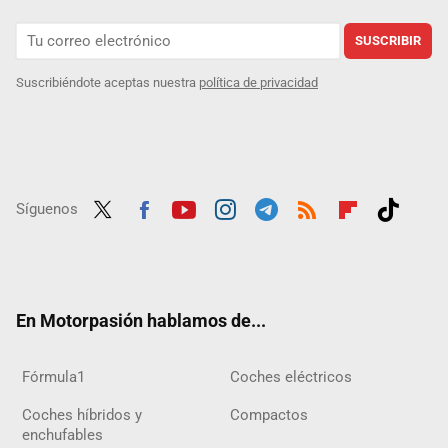
SUSCRIBIR
Suscribiéndote aceptas nuestra
política de privacidad
Síguenos
Twit
Fac
Yout
Inst
Tele
RSS
Flip
Tikt
ter
ebo
ube
agra
gra
boar
ok
ok
m
m
d
En Motorpasión hablamos de...
Fórmula1
Coches eléctricos
Coches híbridos y
Compactos
enchufables