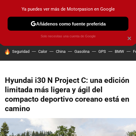
Ya puedes ver más de Motorpasion en Google
PRUEBAS
COCHES ELÉCTRICOS
OBSERVATORIO
F1
Añádenos como fuente preferida
Solo necesitas una cuenta de Google
×
HOY SE HABLA DE
Seguridad
Calor
China
Gasolina
GPS
BMW
F
Hyundai i30 N Project C: una edición
limitada más ligera y ágil del
compacto deportivo coreano está en
camino