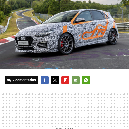
2 comentarios
FACEBOOK
TWITTER
FLIPBOARD
E-
WHATSAPP
MAIL