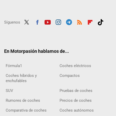
Síguenos
Twit
Fac
Yout
Inst
Tele
RSS
Flip
Tikt
ter
ebo
ube
agra
gra
boar
ok
ok
m
m
d
En Motorpasión hablamos de...
Fórmula1
Coches eléctricos
Coches híbridos y
Compactos
enchufables
SUV
Pruebas de coches
Rumores de coches
Precios de coches
Comparativa de coches
Coches autónomos