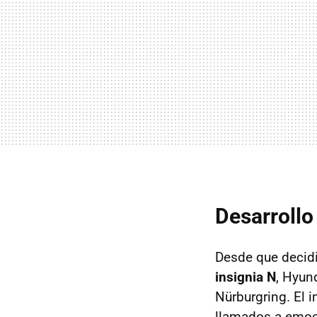
Desarrollo
Desde que decidi
insignia N
, Hyun
Nürburgring. El 
llamados a emoc