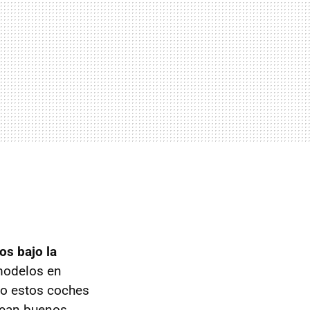
os bajo la
 modelos en
to estos coches
rcan buenos