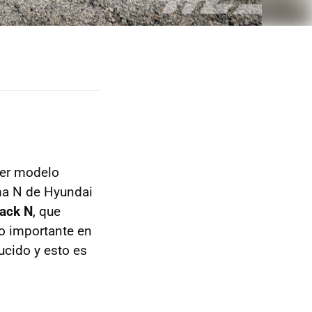
mer modelo
ama N de Hyundai
back N
, que
o importante en
ucido y esto es