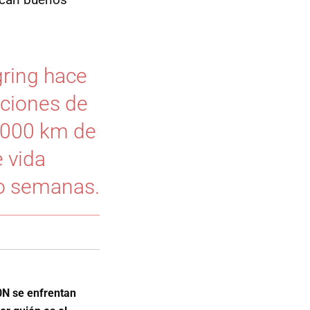
gring hace
iciones de
.000 km de
e vida
ro semanas.
30N se enfrentan