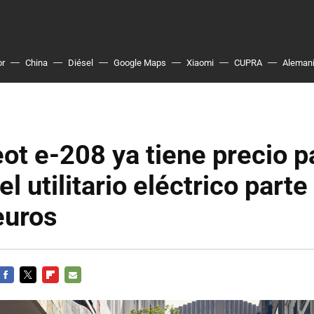
or
China
Diésel
Google Maps
Xiaomi
CUPRA
Aleman
ot e-208 ya tiene precio p
l utilitario eléctrico parte
euros
FACEBOOK
TWITTER
FLIPBOARD
E-
MAIL