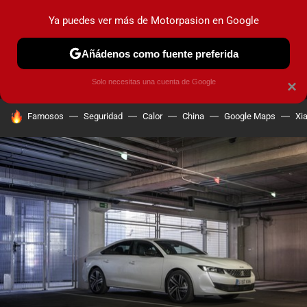
Ya puedes ver más de Motorpasion en Google
MENÚ
NUEVO
Añádenos como fuente preferida
PRUEBAS
COCHES ELÉCTRICOS
OBSERVATORIO
F1
Solo necesitas una cuenta de Google
×
HOY SE HABLA DE
Famosos
Seguridad
Calor
China
Google Maps
Xi