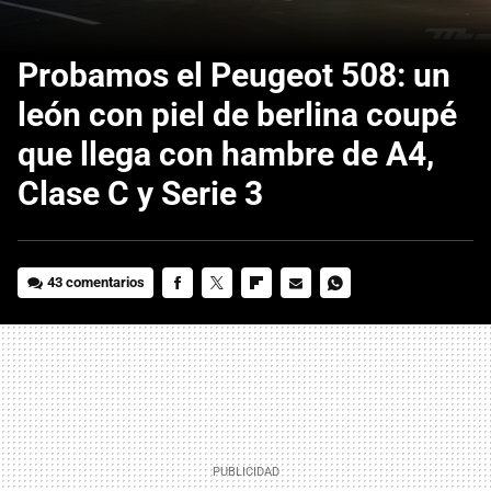
Probamos el Peugeot 508: un
león con piel de berlina coupé
que llega con hambre de A4,
Clase C y Serie 3
43 comentarios
FACEBOOK
TWITTER
FLIPBOARD
E-
WHATSAPP
MAIL