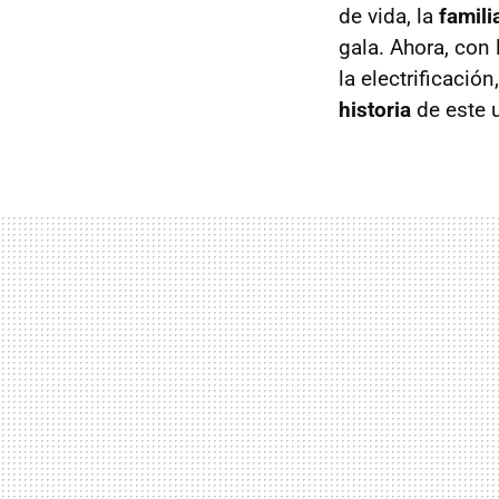
de vida, la
famil
gala. Ahora, con 
la electrificació
historia
de este u