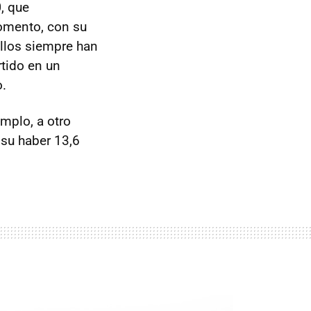
0
, que
omento, con su
llos siempre han
tido en un
.
emplo, a otro
 su haber 13,6