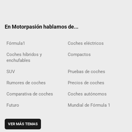
Twit
Fac
Yout
Inst
Tele
RSS
Flip
Tikt
ter
ebo
ube
agra
gra
boar
ok
ok
m
m
d
En Motorpasión hablamos de...
Fórmula1
Coches eléctricos
Coches híbridos y
Compactos
enchufables
SUV
Pruebas de coches
Rumores de coches
Precios de coches
Comparativa de coches
Coches autónomos
Futuro
Mundial de Fórmula 1
VER MÁS TEMAS