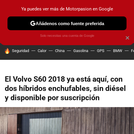
Ya puedes ver más de Motorpasion en Google
PRUEBAS
COCHES ELÉCTRICOS
OBSERVATORIO
F1
Añádenos como fuente preferida
Solo necesitas una cuenta de Google
×
HOY SE HABLA DE
Seguridad
Calor
China
Gasolina
GPS
BMW
F
El Volvo S60 2018 ya está aquí, con
dos híbridos enchufables, sin diésel
y disponible por suscripción