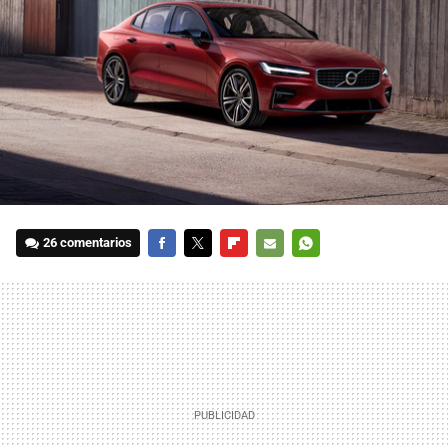
26 comentarios
FACEBOOK
TWITTER
FLIPBOARD
E-
WHATSAPP
MAIL