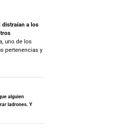
d
distraían a los
tros
a, uno de los
us pertenencias y
que alguien
rar ladrones. Y