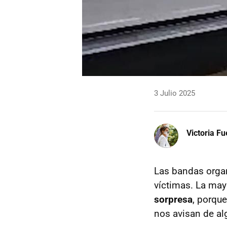
3 Julio 2025
Victoria F
Las bandas orga
víctimas. La may
sorpresa
, porqu
nos avisan de al