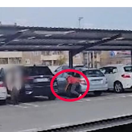
ACEBOOK
TWITTER
FLIPBOARD
E-
MAIL