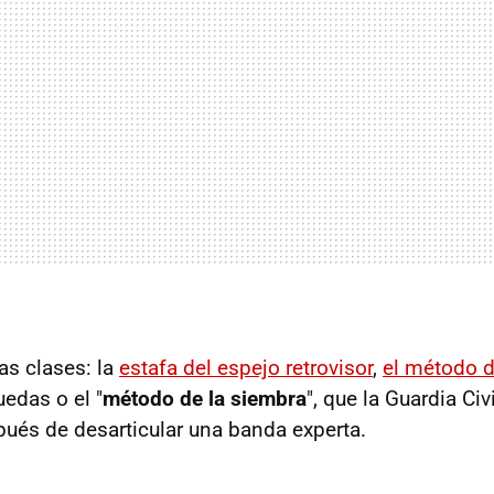
s clases: la
estafa del espejo retrovisor
,
el método de
edas o el "
método de la siembra
", que la Guardia Civ
spués de desarticular una banda experta.