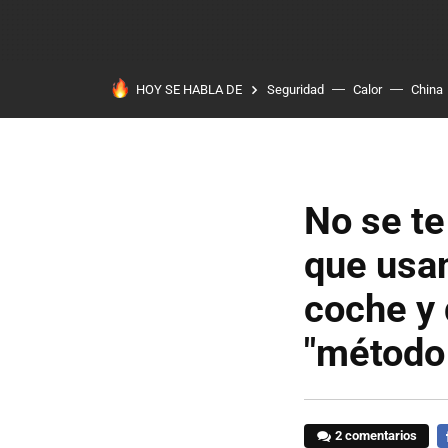
HOY SE HABLA DE
Seguridad
Calor
China
No se te
que usan
coche y 
"método 
2 comentarios