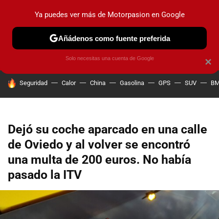
Ya puedes ver más de Motorpasion en Google
PRUEBAS
COCHES ELÉCTRICOS
OBSERVATORIO
F1
Añádenos como fuente preferida
Solo necesitas una cuenta de Google
×
HOY SE HABLA DE
Seguridad
Calor
China
Gasolina
GPS
SUV
B
Dejó su coche aparcado en una calle
de Oviedo y al volver se encontró
una multa de 200 euros. No había
pasado la ITV