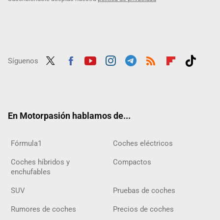
Síguenos
Twit
Fac
Yout
Inst
Tele
RSS
Flip
Tikt
ter
ebo
ube
agra
gra
boar
ok
ok
m
m
d
En Motorpasión hablamos de...
Fórmula1
Coches eléctricos
Coches híbridos y
Compactos
enchufables
SUV
Pruebas de coches
Rumores de coches
Precios de coches