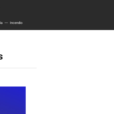
ña
Incendio
s