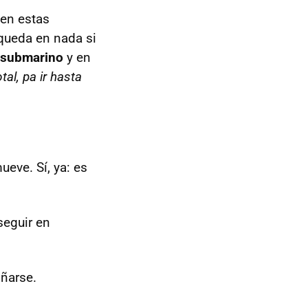
 en estas
queda en nada si
 submarino
y en
otal, pa ir hasta
eve. Sí, ya: es
seguir en
ñarse.