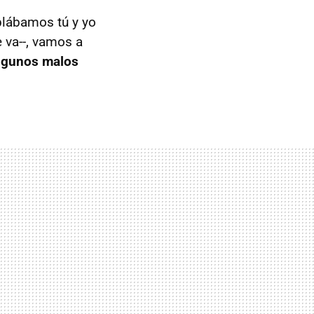
lábamos tú y yo
e va--, vamos a
lgunos malos