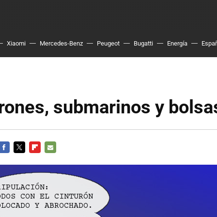
Xiaomi
Mercedes-Benz
Peugeot
Bugatti
Energía
Espa
rones, submarinos y bolsa
FACEBOOK
TWITTER
FLIPBOARD
E-
MAIL