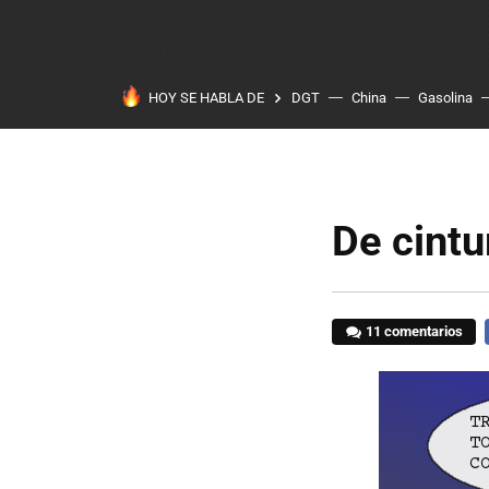
HOY SE HABLA DE
DGT
China
Gasolina
De cintu
11 comentarios