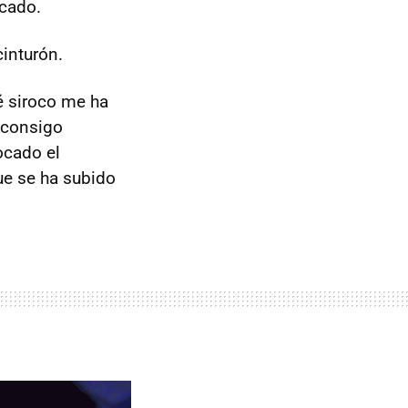
cado.
cinturón.
é siroco me ha
 consigo
ocado el
ue se ha subido