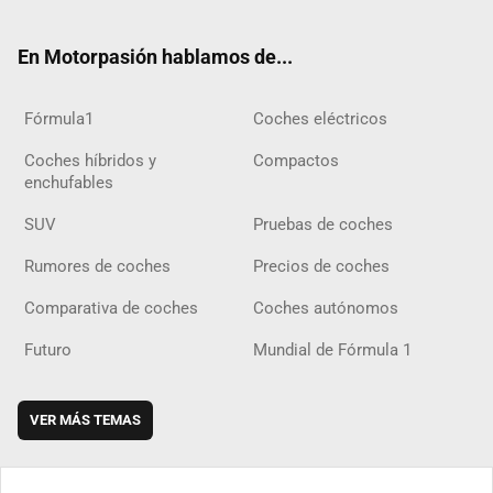
ter
ebo
ube
agra
gra
boar
ok
ok
m
m
d
En Motorpasión hablamos de...
Fórmula1
Coches eléctricos
Coches híbridos y
Compactos
enchufables
SUV
Pruebas de coches
Rumores de coches
Precios de coches
Comparativa de coches
Coches autónomos
Futuro
Mundial de Fórmula 1
VER MÁS TEMAS