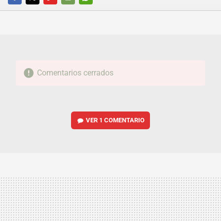
FACEBOOK
TWITTER
FLIPBOARD
E-
WHATSAPP
MAIL
Comentarios cerrados
VER
1 COMENTARIO