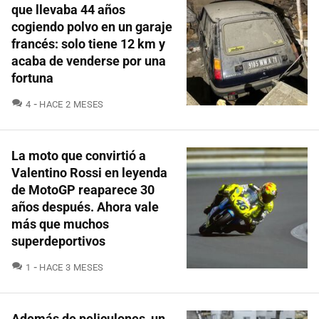
que llevaba 44 años
cogiendo polvo en un garaje
francés: solo tiene 12 km y
acaba de venderse por una
fortuna
COMENTARIOS
4
HACE 2 MESES
La moto que convirtió a
Valentino Rossi en leyenda
de MotoGP reaparece 30
años después. Ahora vale
más que muchos
superdeportivos
COMENTARIOS
1
HACE 3 MESES
Además de peliculones, un