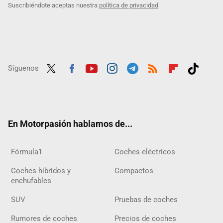
Suscribiéndote aceptas nuestra
política de privacidad
Síguenos
Twit
Fac
Yout
Inst
Tele
RSS
Flip
Tikt
ter
ebo
ube
agra
gra
boar
ok
ok
m
m
d
En Motorpasión hablamos de...
Fórmula1
Coches eléctricos
Coches híbridos y
Compactos
enchufables
SUV
Pruebas de coches
Rumores de coches
Precios de coches