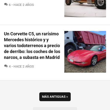
COMENTARIOS
6
HACE 2 AÑOS
Un Corvette C5, un rarísimo
Mercedes histórico y y
varios todoterrenos a precio
de derribo: los coches de los
narcos, a subasta en Madrid
COMENTARIOS
4
HACE 2 AÑOS
MÁS ANTIGUAS
»