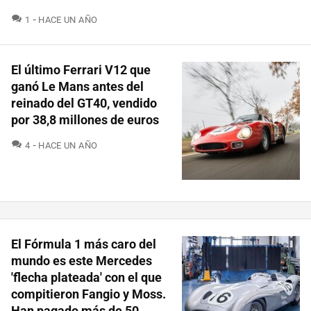
COMENTARIOS
1
HACE UN AÑO
El último Ferrari V12 que
ganó Le Mans antes del
reinado del GT40, vendido
por 38,8 millones de euros
COMENTARIOS
4
HACE UN AÑO
El Fórmula 1 más caro del
mundo es este Mercedes
'flecha plateada' con el que
compitieron Fangio y Moss.
Han pagado más de 50