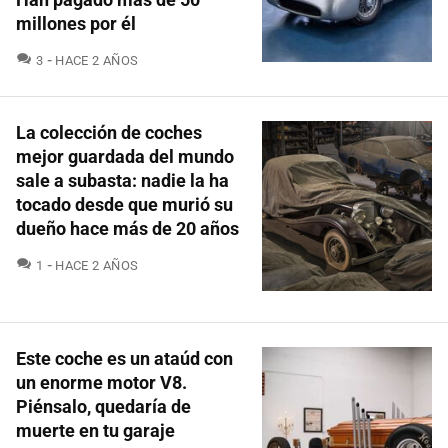
millones por él
COMENTARIOS
3
HACE 2 AÑOS
La colección de coches
mejor guardada del mundo
sale a subasta: nadie la ha
tocado desde que murió su
dueño hace más de 20 años
COMENTARIOS
1
HACE 2 AÑOS
Este coche es un ataúd con
un enorme motor V8.
Piénsalo, quedaría de
muerte en tu garaje