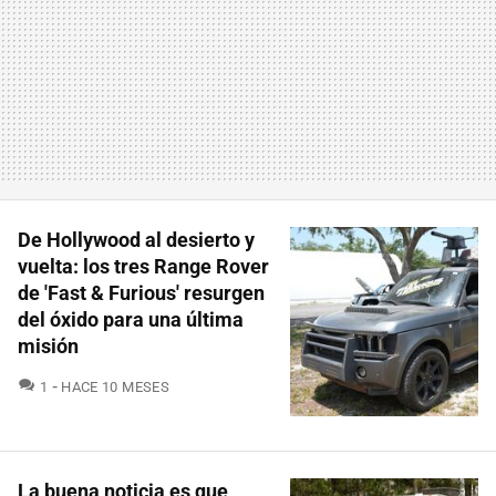
De Hollywood al desierto y
vuelta: los tres Range Rover
de 'Fast & Furious' resurgen
del óxido para una última
misión
COMENTARIOS
1
HACE 10 MESES
La buena noticia es que