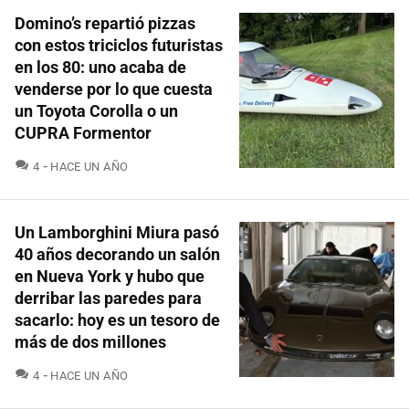
Domino’s repartió pizzas
con estos triciclos futuristas
en los 80: uno acaba de
venderse por lo que cuesta
un Toyota Corolla o un
CUPRA Formentor
COMENTARIOS
4
HACE UN AÑO
Un Lamborghini Miura pasó
40 años decorando un salón
en Nueva York y hubo que
derribar las paredes para
sacarlo: hoy es un tesoro de
más de dos millones
COMENTARIOS
4
HACE UN AÑO