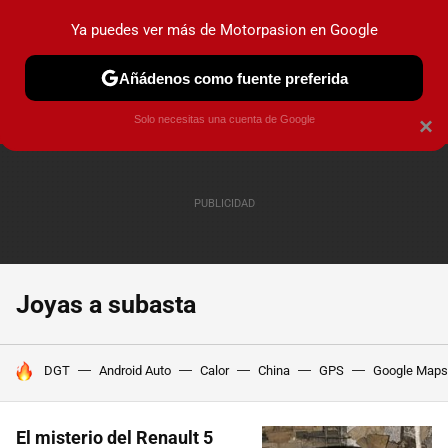
Ya puedes ver más de Motorpasion en Google
PRUEBAS
COCHES ELÉCTRICOS
OBSERVATORIO
F1
Añádenos como fuente preferida
Solo necesitas una cuenta de Google
×
Joyas a subasta
HOY SE HABLA DE
DGT
Android Auto
Calor
China
GPS
Google Maps
El misterio del Renault 5