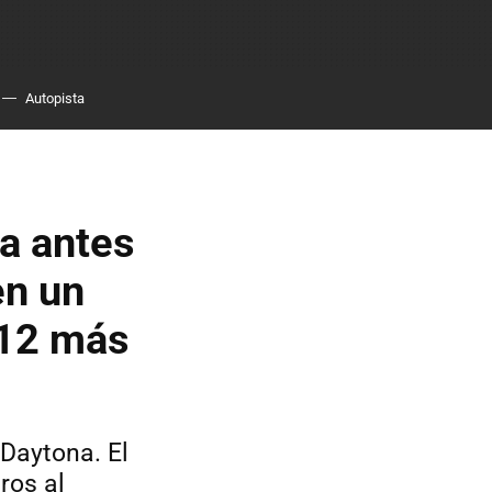
Autopista
a antes
en un
V12 más
 Daytona. El
ros al