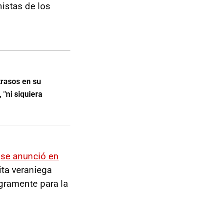
istas de los
trasos en su
 "ni siquiera
a
se anunció en
ita veraniega
gramente para la