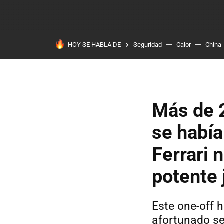
HOY SE HABLA DE
Seguridad
Calor
China
Más de 2
se había
Ferrari
potente
Este one-off h
afortunado se