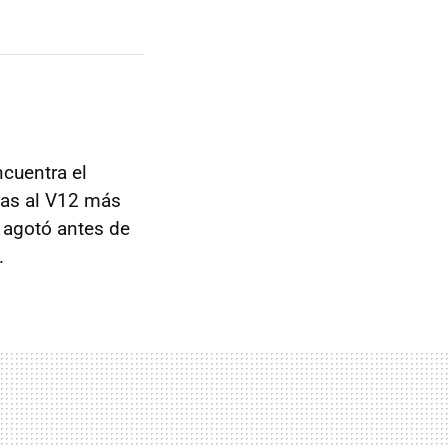
ncuentra el
as al V12 más
e agotó antes de
.