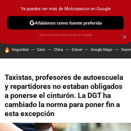
Ya puedes ver más de Motorpasion en Google
PRUEBAS
COCHES ELÉCTRICOS
OBSERVATORIO
F1
Añádenos como fuente preferida
Solo necesitas una cuenta de Google
×
HOY SE HABLA DE
Seguridad
Calor
China
Diésel
Google Maps
Xiaom
Taxistas, profesores de autoescuela
y repartidores no estaban obligados
a ponerse el cinturón. La DGT ha
cambiado la norma para poner fin a
esta excepción