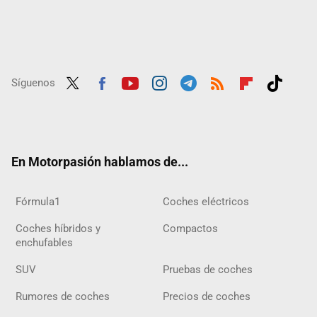
Síguenos
Twit
Fac
Yout
Inst
Tele
RSS
Flip
Tikt
ter
ebo
ube
agra
gra
boar
ok
ok
m
m
d
En Motorpasión hablamos de...
Fórmula1
Coches eléctricos
Coches híbridos y
Compactos
enchufables
SUV
Pruebas de coches
Rumores de coches
Precios de coches