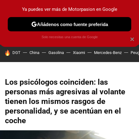
Ya puedes ver más de Motorpasion en Google
PRUEBAS
COCHES ELÉCTRICOS
OBSERVATORIO
F1
Añádenos como fuente preferida
Solo necesitas una cuenta de Google
×
HOY SE HABLA DE
DGT
China
Gasolina
Xiaomi
Mercedes-Benz
Peug
Los psicólogos coinciden: las
personas más agresivas al volante
tienen los mismos rasgos de
personalidad, y se acentúan en el
coche