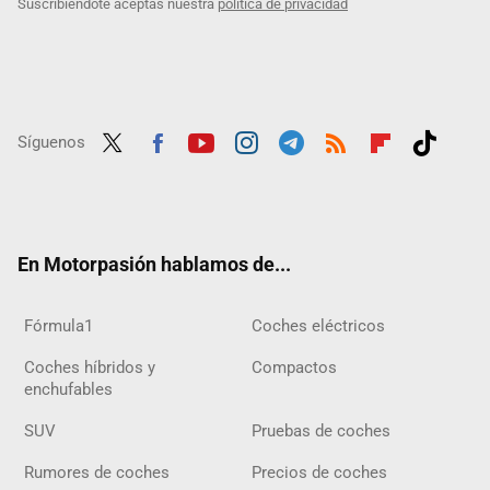
Suscribiéndote aceptas nuestra
política de privacidad
Síguenos
Twit
Fac
Yout
Inst
Tele
RSS
Flip
Tikt
ter
ebo
ube
agra
gra
boar
ok
ok
m
m
d
En Motorpasión hablamos de...
Fórmula1
Coches eléctricos
Coches híbridos y
Compactos
enchufables
SUV
Pruebas de coches
Rumores de coches
Precios de coches