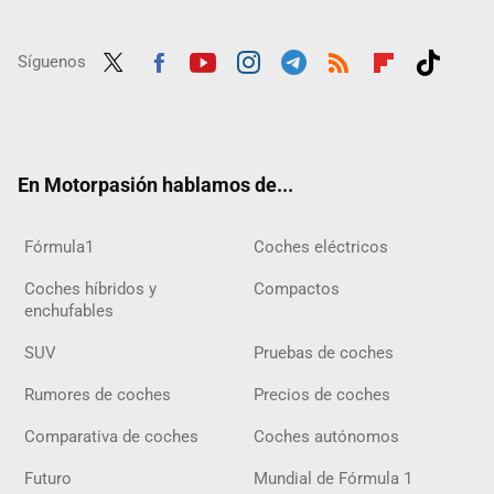
Síguenos
Twit
Fac
Yout
Inst
Tele
RSS
Flip
Tikt
ter
ebo
ube
agra
gra
boar
ok
ok
m
m
d
En Motorpasión hablamos de...
Fórmula1
Coches eléctricos
Coches híbridos y
Compactos
enchufables
SUV
Pruebas de coches
Rumores de coches
Precios de coches
Comparativa de coches
Coches autónomos
Futuro
Mundial de Fórmula 1