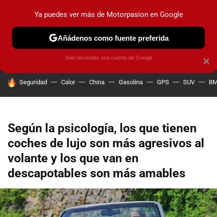
Ya puedes ver más de Motorpasion en Google
PRUEBAS
COCHES ELÉCTRICOS
OBSERVATORIO
F1
Añádenos como fuente preferida
Solo necesitas una cuenta de Google
×
HOY SE HABLA DE
Seguridad
Calor
China
Gasolina
GPS
SUV
B
Según la psicología, los que tienen
coches de lujo son más agresivos al
volante y los que van en
descapotables son más amables