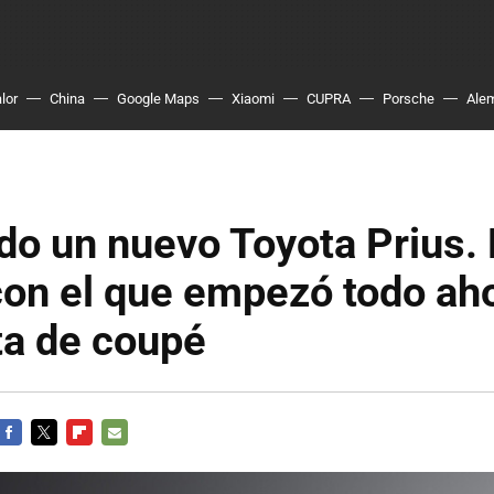
lor
China
Google Maps
Xiaomi
CUPRA
Porsche
Ale
do un nuevo Toyota Prius. 
con el que empezó todo aho
ta de coupé
FACEBOOK
TWITTER
FLIPBOARD
E-
MAIL