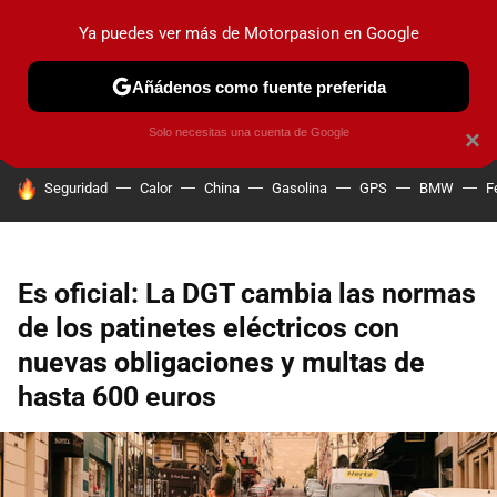
Ya puedes ver más de Motorpasion en Google
PRUEBAS
COCHES ELÉCTRICOS
OBSERVATORIO
F1
Añádenos como fuente preferida
Solo necesitas una cuenta de Google
×
HOY SE HABLA DE
Seguridad
Calor
China
Gasolina
GPS
BMW
F
Es oficial: La DGT cambia las normas
de los patinetes eléctricos con
nuevas obligaciones y multas de
hasta 600 euros