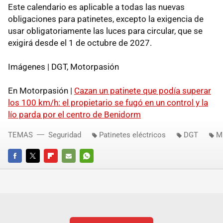
Este calendario es aplicable a todas las nuevas
obligaciones para patinetes, excepto la exigencia de
usar obligatoriamente las luces para circular, que se
exigirá desde el 1 de octubre de 2027.
Imágenes | DGT, Motorpasión
En Motorpasión |
Cazan un patinete que podía superar
los 100 km/h: el propietario se fugó en un control y la
lío parda por el centro de Benidorm
TEMAS
Seguridad
Patinetes eléctricos
DGT
Mu
FACEBOOK
TWITTER
FLIPBOARD
E-
WHATSAPP
MAIL