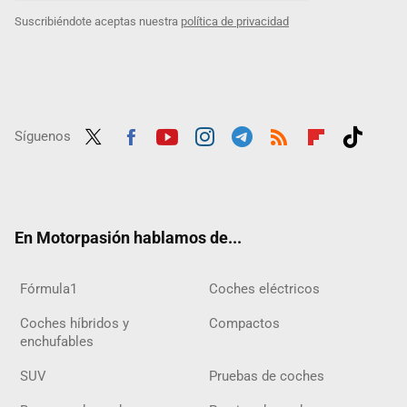
Suscribiéndote aceptas nuestra
política de privacidad
Síguenos
Twit
Fac
Yout
Inst
Tele
RSS
Flip
Tikt
ter
ebo
ube
agra
gra
boar
ok
ok
m
m
d
En Motorpasión hablamos de...
Fórmula1
Coches eléctricos
Coches híbridos y
Compactos
enchufables
SUV
Pruebas de coches