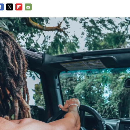
ACEBOOK
TWITTER
FLIPBOARD
E-
MAIL