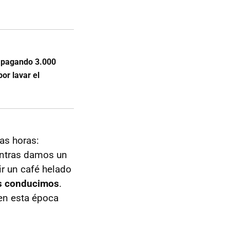
r pagando 3.000
or lavar el
as horas:
entras damos un
ir un café helado
s conducimos
.
en esta época