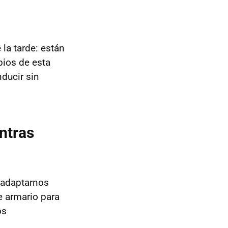
 la tarde: están
ios de esta
nducir sin
ntras
 adaptarnos
e armario para
os