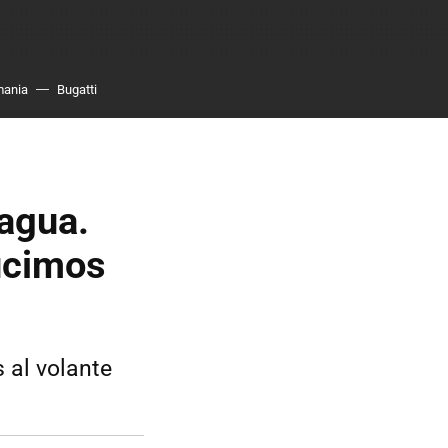
mania
Bugatti
 agua.
ucimos
 al volante