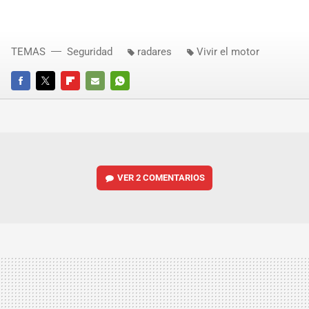
TEMAS
Seguridad
radares
Vivir el motor
FACEBOOK
TWITTER
FLIPBOARD
E-
WHATSAPP
MAIL
VER
2 COMENTARIOS