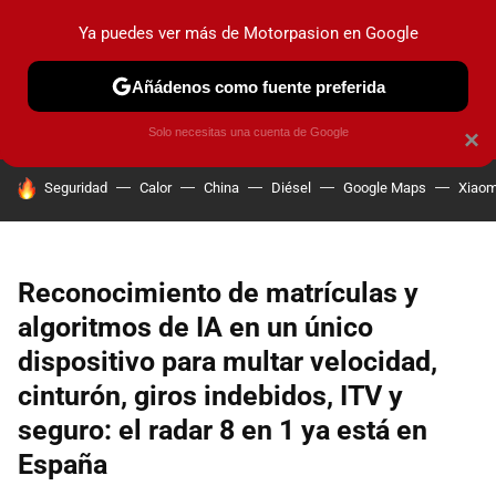
Ya puedes ver más de Motorpasion en Google
PRUEBAS
COCHES ELÉCTRICOS
OBSERVATORIO
F1
Añádenos como fuente preferida
Solo necesitas una cuenta de Google
×
HOY SE HABLA DE
Seguridad
Calor
China
Diésel
Google Maps
Xiaom
Reconocimiento de matrículas y
algoritmos de IA en un único
dispositivo para multar velocidad,
cinturón, giros indebidos, ITV y
seguro: el radar 8 en 1 ya está en
España