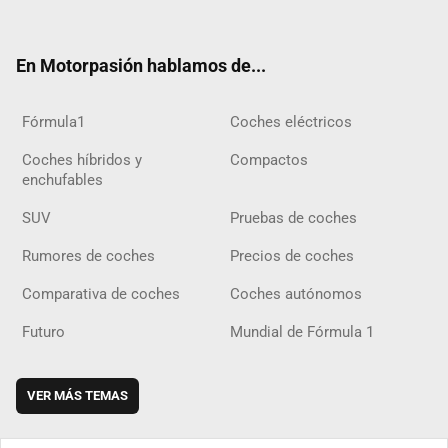
ter
ebo
ube
agra
gra
boar
ok
ok
m
m
d
En Motorpasión hablamos de...
Fórmula1
Coches eléctricos
Coches híbridos y
Compactos
enchufables
SUV
Pruebas de coches
Rumores de coches
Precios de coches
Comparativa de coches
Coches autónomos
Futuro
Mundial de Fórmula 1
VER MÁS TEMAS