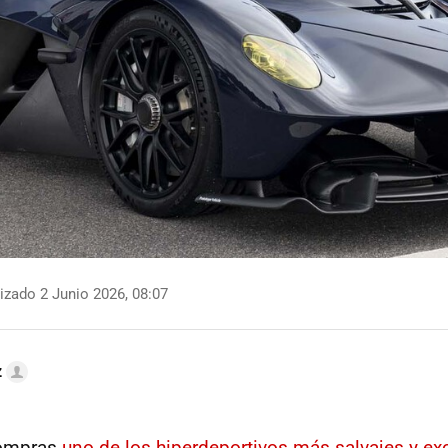
izado 2 Junio 2026, 08:07
z
compras
uno de los hiperdeportivos más salvajes y ex