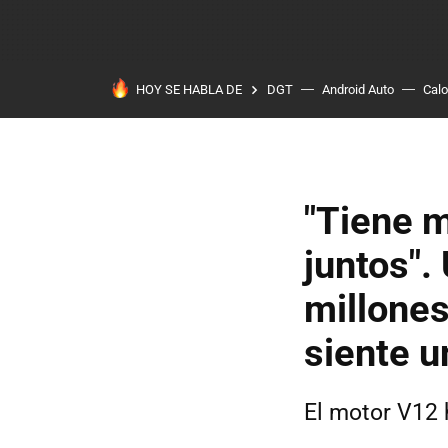
HOY SE HABLA DE
DGT
Android Auto
Calo
"Tiene m
juntos".
millones
siente u
El motor V12 