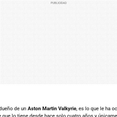
 dueño de un
Aston Martin Valkyrie
, es lo que le ha o
e que lo tiene desde hace solo cuatro años y únicame