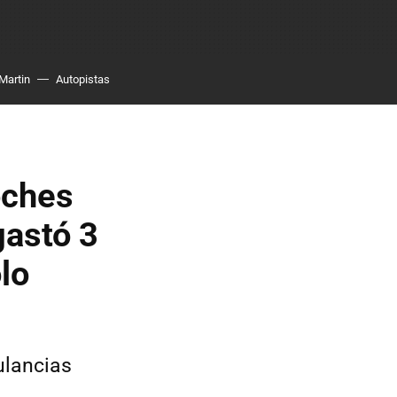
Martin
Autopistas
oches
gastó 3
lo
ulancias