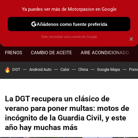
Ya puedes ver más de Motorpasion en Google
MENÚ
NUEVO
Añádenos como fuente preferida
Solo necesitas una cuenta de Google
×
FRENOS
CAMBIO DE ACEITE
AIRE ACONDICIONADO
HOY SE HABLA DE
DGT
Android Auto
Calor
China
Google Maps
Pors
La DGT recupera un clásico de
verano para poner multas: motos de
incógnito de la Guardia Civil, y este
año hay muchas más