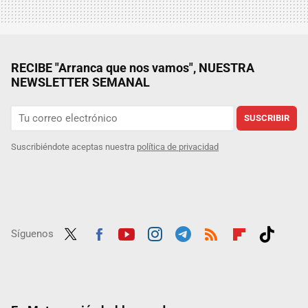
RECIBE "Arranca que nos vamos", NUESTRA
NEWSLETTER SEMANAL
SUSCRIBIR
Suscribiéndote aceptas nuestra
política de privacidad
Síguenos
Twit
Fac
Yout
Inst
Tele
RSS
Flip
Tikt
ter
ebo
ube
agra
gra
boar
ok
ok
m
m
d