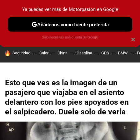
Ya puedes ver más de Motorpasion en Google
PRUEBAS
COCHES ELÉCTRICOS
OBSERVATORIO
F1
Añádenos como fuente preferida
Solo necesitas una cuenta de Google
×
HOY SE HABLA DE
Seguridad
Calor
China
Gasolina
GPS
BMW
F
Esto que ves es la imagen de un
pasajero que viajaba en el asiento
delantero con los pies apoyados en
el salpicadero. Duele solo de verla