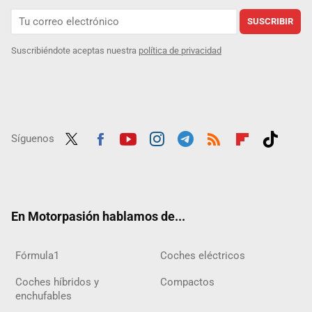
SUSCRIBIR
Suscribiéndote aceptas nuestra
política de privacidad
Síguenos
Twit
Fac
Yout
Inst
Tele
RSS
Flip
Tikt
ter
ebo
ube
agra
gra
boar
ok
ok
m
m
d
En Motorpasión hablamos de...
Fórmula1
Coches eléctricos
Coches híbridos y
Compactos
enchufables