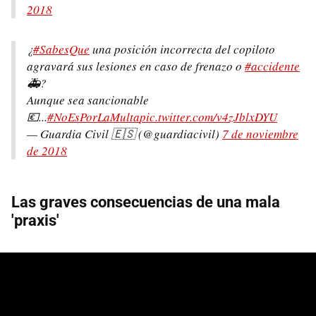
2018
¿
#SabesQue
una posición incorrecta del copiloto
agravará sus lesiones en caso de frenazo o
#accidente
🚑?
Aunque sea sancionable
💶...
#NoEsPorLaMulta
pic.twitter.com/v4zJblxDYU
— Guardia Civil 🇪🇸 (@guardiacivil)
7 de noviembre
de 2018
Las graves consecuencias de una mala
'praxis'