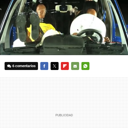
6 comentarios
FACEBOOK
TWITTER
FLIPBOARD
E-
WHATSAPP
MAIL