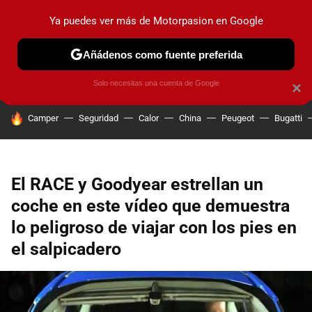
Ya puedes ver más de Motorpasion en Google
PRUEBAS
COCHES ELÉCTRICOS
OBSERVATORIO
F1
Añádenos como fuente preferida
Solo necesitas una cuenta de Google
×
HOY SE HABLA DE
Camper
Seguridad
Calor
China
Peugeot
Bugatti
El RACE y Goodyear estrellan un
coche en este vídeo que demuestra
lo peligroso de viajar con los pies en
el salpicadero