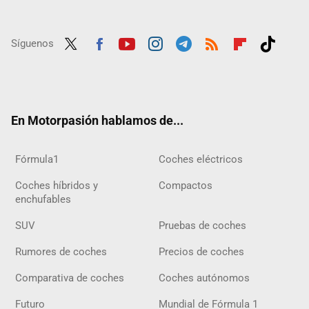
Síguenos
Twit
Fac
Yout
Inst
Tele
RSS
Flip
Tikt
ter
ebo
ube
agra
gra
boar
ok
ok
m
m
d
En Motorpasión hablamos de...
Fórmula1
Coches eléctricos
Coches híbridos y
Compactos
enchufables
SUV
Pruebas de coches
Rumores de coches
Precios de coches
Comparativa de coches
Coches autónomos
Futuro
Mundial de Fórmula 1