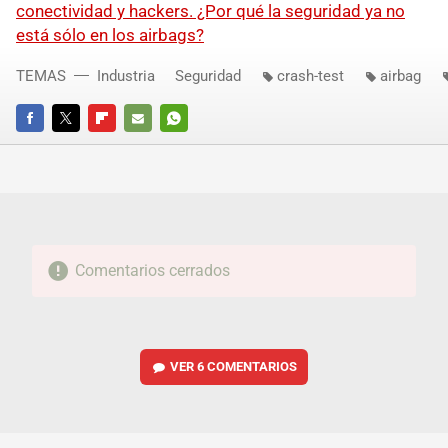
conectividad y hackers. ¿Por qué la seguridad ya no
está sólo en los airbags?
TEMAS
Industria
Seguridad
crash-test
airbag
FACEBOOK
TWITTER
FLIPBOARD
E-
WHATSAPP
MAIL
Comentarios cerrados
VER
6 COMENTARIOS