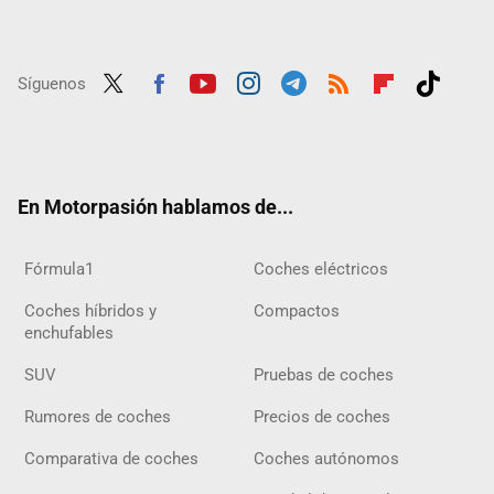
Síguenos
Twit
Fac
Yout
Inst
Tele
RSS
Flip
Tikt
ter
ebo
ube
agra
gra
boar
ok
ok
m
m
d
En Motorpasión hablamos de...
Fórmula1
Coches eléctricos
Coches híbridos y
Compactos
enchufables
SUV
Pruebas de coches
Rumores de coches
Precios de coches
Comparativa de coches
Coches autónomos