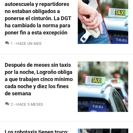
autoescuela y repartidores
no estaban obligados a
ponerse el cinturón. La DGT
ha cambiado la norma para
poner fin a esta excepción
COMENTARIOS
1
HACE UN MES
Después de meses sin taxis
por la noche, Logroño obliga
a que trabajen cinco mínimo
cada noche y diez los fines
de semana
COMENTARIOS
2
HACE 5 MESES
Los robotaxis tienen truco: