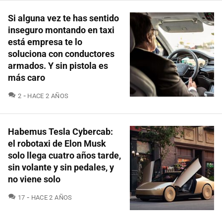
Si alguna vez te has sentido
inseguro montando en taxi
está empresa te lo
soluciona con conductores
armados. Y sin pistola es
más caro
COMENTARIOS
2
HACE 2 AÑOS
Habemus Tesla Cybercab:
el robotaxi de Elon Musk
solo llega cuatro años tarde,
sin volante y sin pedales, y
no viene solo
COMENTARIOS
17
HACE 2 AÑOS