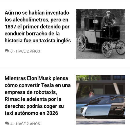
Aún no se habían inventado
los alcoholímetros, pero en
1897 el primer detenido por
conducir borracho de la
historia fue un taxista inglés
COMENTARIOS
0
HACE 2 AÑOS
Mientras Elon Musk piensa
cómo convertir Tesla en una
empresa de robotaxis,
Rimac le adelanta por la
derecha: podrás coger su
taxi autónomo en 2026
COMENTARIOS
4
HACE 2 AÑOS