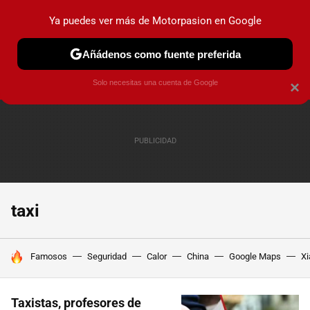
Ya puedes ver más de Motorpasion en Google
PRUEBAS
COCHES ELÉCTRICOS
OBSERVATORIO
F1
Añádenos como fuente preferida
Solo necesitas una cuenta de Google
×
taxi
HOY SE HABLA DE
Famosos
Seguridad
Calor
China
Google Maps
Xi
Taxistas, profesores de