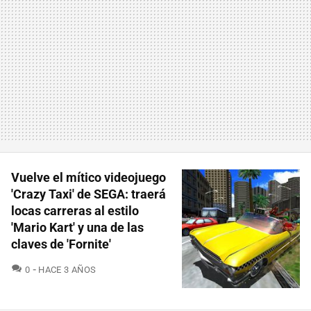
Vuelve el mítico videojuego
'Crazy Taxi' de SEGA: traerá
locas carreras al estilo
'Mario Kart' y una de las
claves de 'Fornite'
COMENTARIOS
0
HACE 3 AÑOS