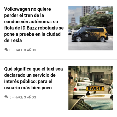
Volkswagen no quiere
perder el tren de la
conducción autónoma: su
flota de ID.Buzz robotaxis se
pone a prueba en la ciudad
de Tesla
COMENTARIOS
0
HACE 3 AÑOS
Qué significa que el taxi sea
declarado un servicio de
interés público: para el
usuario más bien poco
COMENTARIOS
5
HACE 3 AÑOS