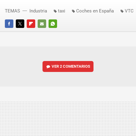
TEMAS
Industria
taxi
Coches en España
VTC
FACEBOOK
TWITTER
FLIPBOARD
E-
WHATSAPP
MAIL
VER
2 COMENTARIOS