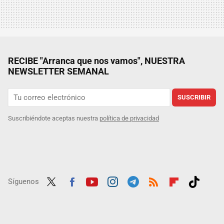
RECIBE "Arranca que nos vamos", NUESTRA
NEWSLETTER SEMANAL
SUSCRIBIR
Suscribiéndote aceptas nuestra
política de privacidad
Síguenos
Twit
Fac
Yout
Inst
Tele
RSS
Flip
Tikt
ter
ebo
ube
agra
gra
boar
ok