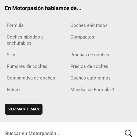
ok
m
m
d
En Motorpasión hablamos de...
Fórmula1
Coches eléctricos
Coches híbridos y
Compactos
enchufables
SUV
Pruebas de coches
Rumores de coches
Precios de coches
Comparativa de coches
Coches autónomos
Futuro
Mundial de Fórmula 1
VER MÁS TEMAS