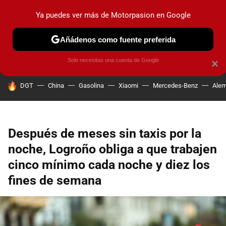
Ya puedes ver más de Motorpasion en Google
PRUEBAS
COCHES ELÉCTRICOS
OBSERVATORIO
F1
Añádenos como fuente preferida
Solo necesitas una cuenta de Google
×
HOY SE HABLA DE
DGT
China
Gasolina
Xiaomi
Mercedes-Benz
Alem
Después de meses sin taxis por la
noche, Logroño obliga a que trabajen
cinco mínimo cada noche y diez los
fines de semana