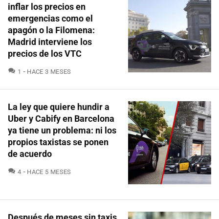
inflar los precios en
emergencias como el
apagón o la Filomena:
Madrid interviene los
precios de los VTC
COMENTARIOS
1
HACE 3 MESES
La ley que quiere hundir a
Uber y Cabify en Barcelona
ya tiene un problema: ni los
propios taxistas se ponen
de acuerdo
COMENTARIOS
4
HACE 5 MESES
Después de meses sin taxis