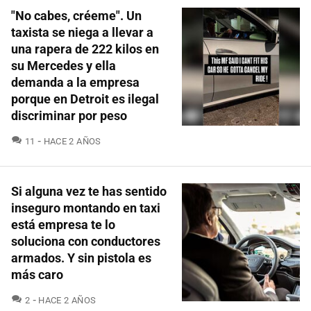
"No cabes, créeme". Un
taxista se niega a llevar a
una rapera de 222 kilos en
su Mercedes y ella
demanda a la empresa
porque en Detroit es ilegal
discriminar por peso
COMENTARIOS
11
HACE 2 AÑOS
Si alguna vez te has sentido
inseguro montando en taxi
está empresa te lo
soluciona con conductores
armados. Y sin pistola es
más caro
COMENTARIOS
2
HACE 2 AÑOS