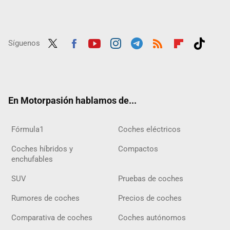
Síguenos
Twit
Fac
Yout
Inst
Tele
RSS
Flip
Tikt
ter
ebo
ube
agra
gra
boar
ok
ok
m
m
d
En Motorpasión hablamos de...
Fórmula1
Coches eléctricos
Coches híbridos y
Compactos
enchufables
SUV
Pruebas de coches
Rumores de coches
Precios de coches
Comparativa de coches
Coches autónomos