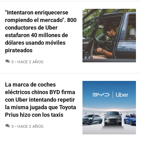
"Intentaron enriquecerse
rompiendo el mercado". 800
conductores de Uber
estafaron 40 millones de
dólares usando móviles
pirateados
COMENTARIOS
3
HACE 2 AÑOS
La marca de coches
eléctricos chinos BYD firma
con Uber intentando repetir
la misma jugada que Toyota
Prius hizo con los taxis
COMENTARIOS
3
HACE 2 AÑOS