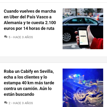
Cuando vuelves de marcha
en Uber del País Vasco a
Alemania y te cuesta 2.100
euros por 14 horas de ruta
COMENTARIOS
5
HACE 3 AÑOS
Roba un Cabify en Sevilla,
echa a los clientes y lo
estampa 40 km más tarde
contra un camión. Aún lo
están buscando
COMENTARIOS
2
HACE 3 AÑOS