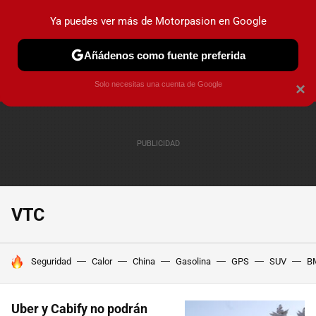
Ya puedes ver más de Motorpasion en Google
PRUEBAS
COCHES ELÉCTRICOS
OBSERVATORIO
F1
Añádenos como fuente preferida
Solo necesitas una cuenta de Google
×
VTC
HOY SE HABLA DE
Seguridad
Calor
China
Gasolina
GPS
SUV
B
Uber y Cabify no podrán