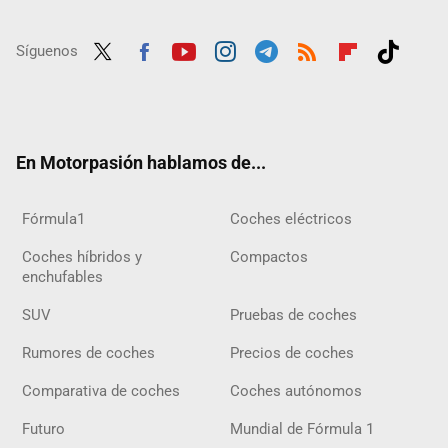
Síguenos
Twit
Fac
Yout
Inst
Tele
RSS
Flip
Tikt
ter
ebo
ube
agra
gra
boar
ok
ok
m
m
d
En Motorpasión hablamos de...
Fórmula1
Coches eléctricos
Coches híbridos y
Compactos
enchufables
SUV
Pruebas de coches
Rumores de coches
Precios de coches
Comparativa de coches
Coches autónomos
Futuro
Mundial de Fórmula 1