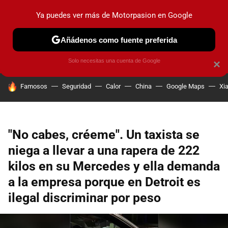
Ya puedes ver más de Motorpasion en Google
PRUEBAS
COCHES ELÉCTRICOS
OBSERVATORIO
F1
Añádenos como fuente preferida
Solo necesitas una cuenta de Google
×
HOY SE HABLA DE
Famosos
Seguridad
Calor
China
Google Maps
Xi
"No cabes, créeme". Un taxista se
niega a llevar a una rapera de 222
kilos en su Mercedes y ella demanda
a la empresa porque en Detroit es
ilegal discriminar por peso