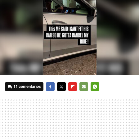
11 comentarios
FACEBOOK
TWITTER
FLIPBOARD
E-
WHATSAPP
MAIL