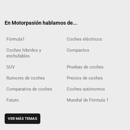
ter
ebo
ube
agra
gra
boar
ok
ok
m
m
d
En Motorpasión hablamos de...
Fórmula1
Coches eléctricos
Coches híbridos y
Compactos
enchufables
SUV
Pruebas de coches
Rumores de coches
Precios de coches
Comparativa de coches
Coches autónomos
Futuro
Mundial de Fórmula 1
VER MÁS TEMAS