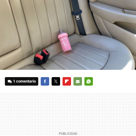
1 comentario
FACEBOOK
TWITTER
FLIPBOARD
E-
WHATSAPP
MAIL