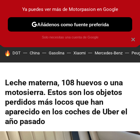
Ya puedes ver más de Motorpasion en Google
PRUEBAS
COCHES ELÉCTRICOS
OBSERVATORIO
F1
Añádenos como fuente preferida
Solo necesitas una cuenta de Google
×
HOY SE HABLA DE
DGT
China
Gasolina
Xiaomi
Mercedes-Benz
Peug
Leche materna, 108 huevos o una
motosierra. Estos son los objetos
perdidos más locos que han
aparecido en los coches de Uber el
año pasado