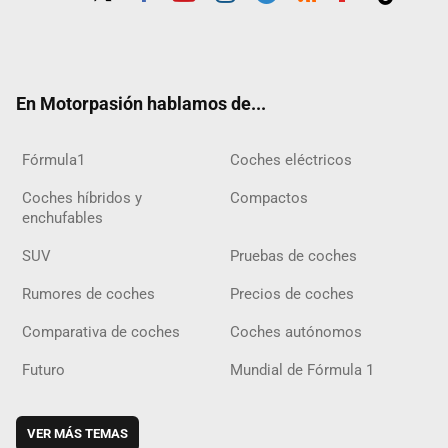
Twit
Fac
Yout
Inst
Tele
RSS
Flip
Tikt
ter
ebo
ube
agra
gra
boar
ok
ok
m
m
d
En Motorpasión hablamos de...
Fórmula1
Coches eléctricos
Coches híbridos y
Compactos
enchufables
SUV
Pruebas de coches
Rumores de coches
Precios de coches
Comparativa de coches
Coches autónomos
Futuro
Mundial de Fórmula 1
VER MÁS TEMAS