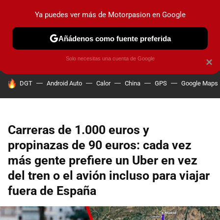
Ya puedes ver más de Motorpasion en Google
PRUEBAS
COCHES ELÉCTRICOS
OBSERVATORIO
F1
Añádenos como fuente preferida
Solo necesitas una cuenta de Google
×
HOY SE HABLA DE
DGT
Android Auto
Calor
China
GPS
Google Maps
Carreras de 1.000 euros y
propinazas de 90 euros: cada vez
más gente prefiere un Uber en vez
del tren o el avión incluso para viajar
fuera de España