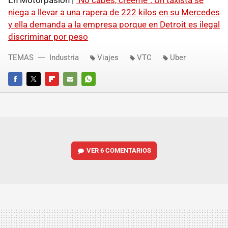
niega a llevar a una rapera de 222 kilos en su Mercedes
y ella demanda a la empresa porque en Detroit es ilegal
discriminar por peso
TEMAS
Industria
Viajes
VTC
Uber
FACEBOOK
TWITTER
FLIPBOARD
E-
WHATSAPP
MAIL
VER
6 COMENTARIOS