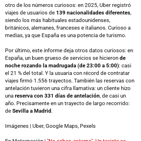
otro de los números curiosos: en 2025, Uber registró
viajes de usuarios de
139 nacionalidades diferente
s
,
siendo los más habituales estadounidenses,
británicos, alemanes, franceses e italianos. Curioso a
medias, ya que España es una potencia de turismo.
Por último, este informe deja otros datos curiosos: en
España, un buen grueso de servicios se hicieron
de
noche rozando la madrugada (de 23:00 a 5:00)
: casi
el 21 % del total. Y la usuaria con récord de contratar
viajes firmó 1.556 trayectos. También las reservas con
antelación tuvieron una cifra llamativa: un cliente hizo
una
reserva con 331 días de antelación
, de casi un
año. Precisamente en un trayecto de largo recorrido:
de
Sevilla a Madrid
.
Imágenes | Uber, Google Maps, Pexels
En Motorpasión |
"No cabes, créeme". Un taxista se