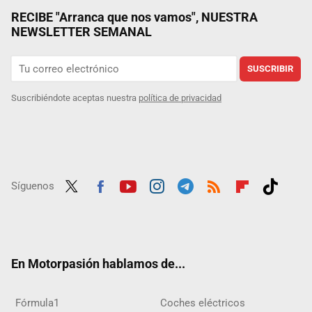
RECIBE "Arranca que nos vamos", NUESTRA
NEWSLETTER SEMANAL
SUSCRIBIR
Suscribiéndote aceptas nuestra
política de privacidad
Síguenos
Twit
Fac
Yout
Inst
Tele
RSS
Flip
Tikt
ter
ebo
ube
agra
gra
boar
ok
ok
m
m
d
En Motorpasión hablamos de...
Fórmula1
Coches eléctricos