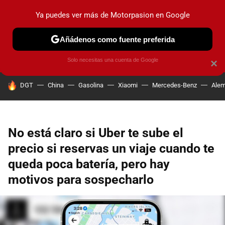
Ya puedes ver más de Motorpasion en Google
PRUEBAS
COCHES ELÉCTRICOS
OBSERVATORIO
F1
Añádenos como fuente preferida
Solo necesitas una cuenta de Google
×
HOY SE HABLA DE
DGT
China
Gasolina
Xiaomi
Mercedes-Benz
Alem
No está claro si Uber te sube el
precio si reservas un viaje cuando te
queda poca batería, pero hay
motivos para sospecharlo