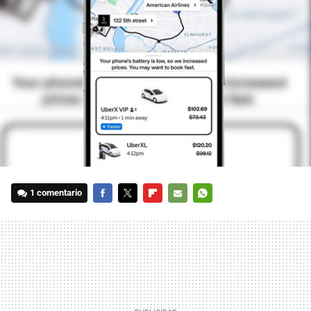
1 comentario
FACEBOOK
TWITTER
FLIPBOARD
E-
WHATSAPP
MAIL