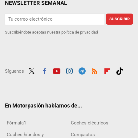
NEWSLETTER SEMANAL
SUSCRIBIR
Suscribiéndote aceptas nuestra
política de privacidad
Síguenos
Twit
Fac
Yout
Inst
Tele
RSS
Flip
Tikt
ter
ebo
ube
agra
gra
boar
ok
ok
m
m
d
En Motorpasión hablamos de...
Fórmula1
Coches eléctricos
Coches híbridos y
Compactos