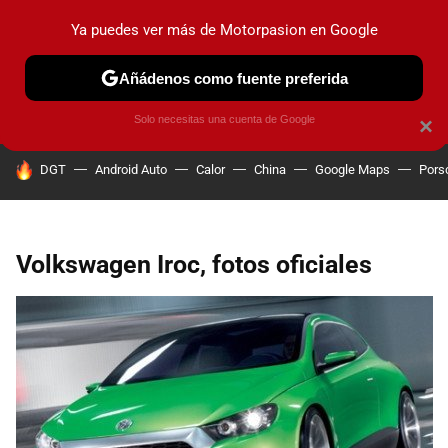
Ya puedes ver más de Motorpasion en Google
PRUEBAS
COCHES ELÉCTRICOS
OBSERVATORIO
F1
Añádenos como fuente preferida
Solo necesitas una cuenta de Google
×
HOY SE HABLA DE
DGT
Android Auto
Calor
China
Google Maps
Pors
Volkswagen Iroc, fotos oficiales