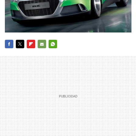
FACEBOOK
TWITTER
FLIPBOARD
E-
WHATSAPP
MAIL