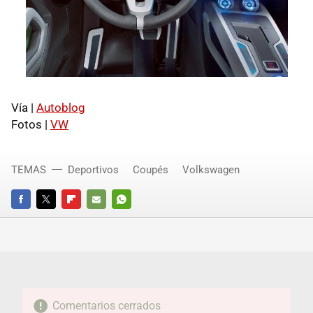
Vía |
Autoblog
Fotos |
VW
TEMAS
Deportivos
Coupés
Volkswagen
FACEBOOK
TWITTER
FLIPBOARD
E-
WHATSAPP
MAIL
Comentarios cerrados