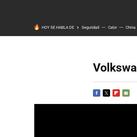
HOY SE HABLA DE
Seguridad
Calor
China
Volkswag
FACEBOOK
TWITTER
FLIPBOARD
E-
MAIL