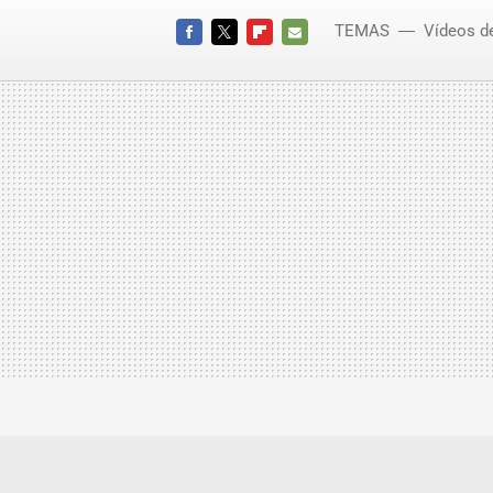
TEMAS
Vídeos d
FACEBOOK
TWITTER
FLIPBOARD
E-
MAIL