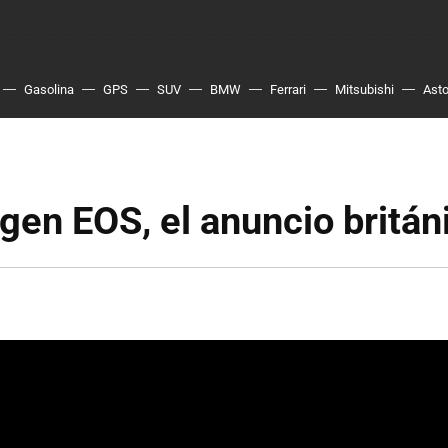
Gasolina
GPS
SUV
BMW
Ferrari
Mitsubishi
Asto
en EOS, el anuncio britán