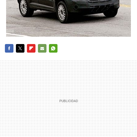
FACEBOOK
TWITTER
FLIPBOARD
E-
WHATSAPP
MAIL