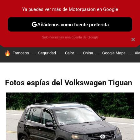
Ya puedes ver más de Motorpasion en Google
PRUEBAS
COCHES ELÉCTRICOS
OBSERVATORIO
F1
Añádenos como fuente preferida
Solo necesitas una cuenta de Google
×
HOY SE HABLA DE
Famosos
Seguridad
Calor
China
Google Maps
Xi
Fotos espías del Volkswagen Tiguan