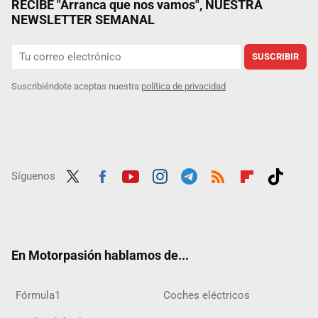
RECIBE "Arranca que nos vamos", NUESTRA
NEWSLETTER SEMANAL
SUSCRIBIR
Suscribiéndote aceptas nuestra
política de privacidad
Síguenos
Twit
Fac
Yout
Inst
Tele
RSS
Flip
Tikt
ter
ebo
ube
agra
gra
boar
ok
ok
m
m
d
En Motorpasión hablamos de...
Fórmula1
Coches eléctricos