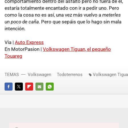
comportamiento dentro del asfalto pero no fuera de él,
estaría totalmente encantado con ir a pedir uno. Pero
como la cosa no es así, una vez más vuelvo a
meterles
un poco de caña
. Pero que sepáis que lo hago sin mala
intención.
Vía |
Auto Express
En MotorPasion |
Volkswagen Tiguan, el pequeño
Touareg
TEMAS
Volkswagen
Todoterrenos
Volkswagen Tigu
FACEBOOK
TWITTER
FLIPBOARD
E-
WHATSAPP
MAIL