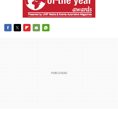
FACEBOOK
TWITTER
FLIPBOARD
E-
WHATSAPP
MAIL