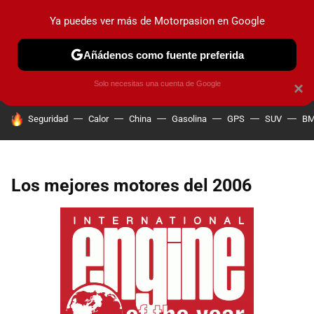
Ya puedes ver más de Motorpasion en Google
PRUEBAS
COCHES ELÉCTRICOS
OBSERVATORIO
F1
Añádenos como fuente preferida
Solo necesitas una cuenta de Google
×
HOY SE HABLA DE
Seguridad
Calor
China
Gasolina
GPS
SUV
B
Los mejores motores del 2006