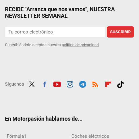
RECIBE "Arranca que nos vamos", NUESTRA
NEWSLETTER SEMANAL
SUSCRIBIR
Suscribiéndote aceptas nuestra
política de privacidad
Síguenos
Twit
Fac
Yout
Inst
Tele
RSS
Flip
Tikt
ter
ebo
ube
agra
gra
boar
ok
ok
m
m
d
En Motorpasión hablamos de...
Fórmula1
Coches eléctricos