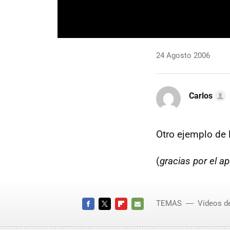
24 Agosto 2006
Carlos
Otro ejemplo de
(
gracias por el a
TEMAS
Vídeos d
FACEBOOK
TWITTER
FLIPBOARD
E-
MAIL