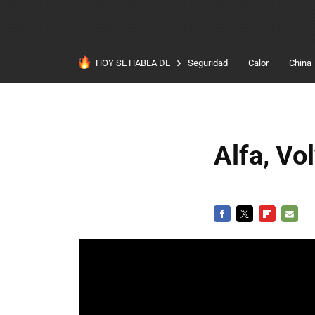
HOY SE HABLA DE
Seguridad
Calor
China
Alfa, Vo
FACEBOOK
TWITTER
FLIPBOARD
E-
MAIL