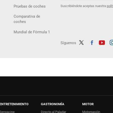
Pruebas de coches
Suscribiéndote aceptas nuestra
polí
Comparativa de
coches
Mundial de Fórmula 1
Síguenos
Twit
Fac
Yout
In
ter
ebo
ube
ag
ok
ENTRETENIMIENTO
GASTRONOMÍA
MOTOR
Sensacine
Directo al Paladar
Motorpasión