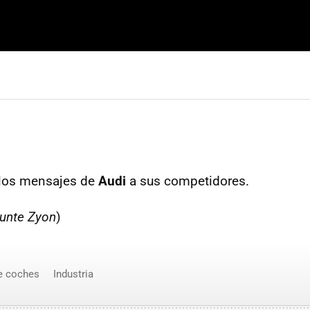
 los mensajes de
Audi
a sus competidores.
punte Zyon
)
e coches
Industria