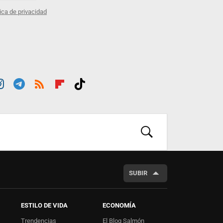
tica de privacidad
st
Tele
RSS
Flip
Tikt
ra
gra
boar
ok
m
m
d
BUSCAR
SUBIR
ESTILO DE VIDA
ECONOMÍA
Trendencias
El Blog Salmón