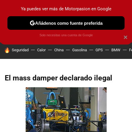
Ya puedes ver más de Motorpasion en Google
PRUEBAS
COCHES ELÉCTRICOS
OBSERVATORIO
F1
Añádenos como fuente preferida
Solo necesitas una cuenta de Google
×
HOY SE HABLA DE
Seguridad
Calor
China
Gasolina
GPS
BMW
F
El mass damper declarado ilegal