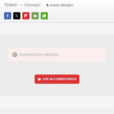
TEMAS
Fórmula1
mass-damper
FACEBOOK
TWITTER
FLIPBOARD
E-
WHATSAPP
MAIL
Comentarios cerrados
VER
46 COMENTARIOS