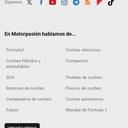
Síguenos
Twit
Fac
Yout
Inst
Tele
RSS
Flip
Tikt
ter
ebo
ube
agra
gra
boar
ok
ok
m
m
d
En Motorpasión hablamos de...
Fórmula1
Coches eléctricos
Coches híbridos y
Compactos
enchufables
SUV
Pruebas de coches
Rumores de coches
Precios de coches
Comparativa de coches
Coches autónomos
Futuro
Mundial de Fórmula 1