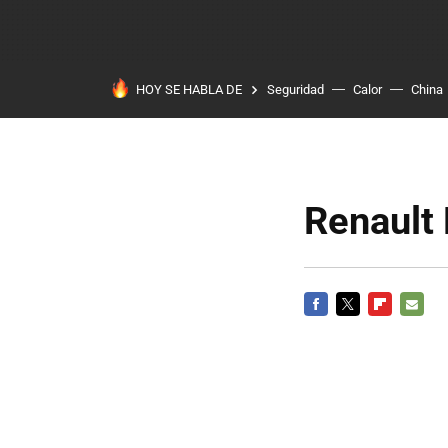
HOY SE HABLA DE
Seguridad
Calor
China
Renault
FACEBOOK
TWITTER
FLIPBOARD
E-
MAIL