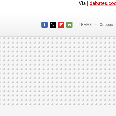
Vía |
debates.coc
TEMAS
Coupés
FACEBOOK
TWITTER
FLIPBOARD
E-
MAIL