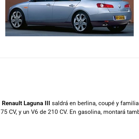
l
Renault Laguna III
saldrá en berlina, coupé y famili
175 CV, y un V6 de 210 CV. En gasolina, montará tamb