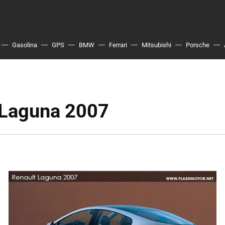
Gasolina
GPS
BMW
Ferrari
Mitsubishi
Porsche
 Laguna 2007