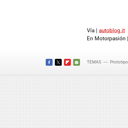
Vía |
autoblog.it
En Motorpasión 
TEMAS
Prototip
FACEBOOK
TWITTER
FLIPBOARD
E-
MAIL