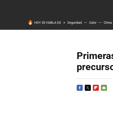
HOY SE HABLA DE
Seguridad
Calor
China
Primeras
precurs
FACEBOOK
TWITTER
FLIPBOARD
E-
MAIL