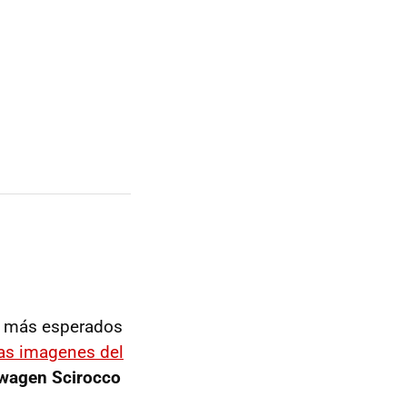
as más esperados
as imagenes del
wagen Scirocco