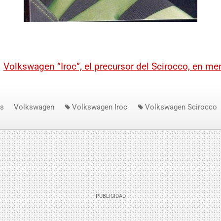
|
Volkswagen “Iroc”, el precursor del Scirocco, en m
os
Volkswagen
Volkswagen Iroc
Volkswagen Scirocco