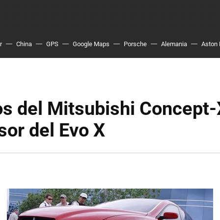
r
China
GPS
Google Maps
Porsche
Alemania
Aston 
s del Mitsubishi Concept-
or del Evo X