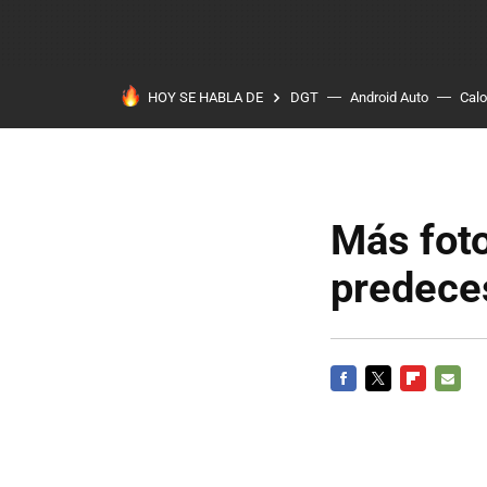
HOY SE HABLA DE
DGT
Android Auto
Calo
Más foto
predeces
FACEBOOK
TWITTER
FLIPBOARD
E-
MAIL