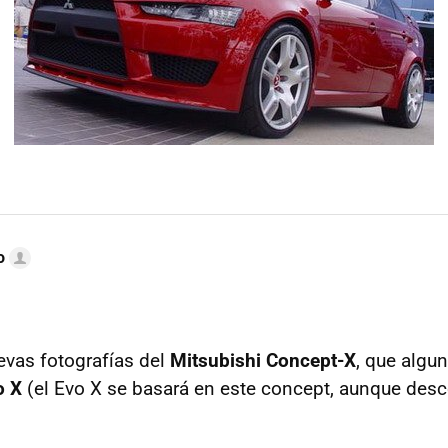
o
evas fotografías del
Mitsubishi Concept-X
, que algu
o X
(el Evo X se basará en este concept, aunque de
.