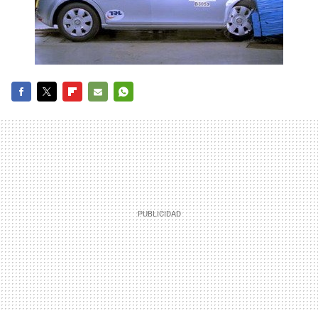
FACEBOOK
TWITTER
FLIPBOARD
E-
WHATSAPP
MAIL