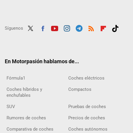
Síguenos
Twit
Fac
Yout
Inst
Tele
RSS
Flip
Tikt
ter
ebo
ube
agra
gra
boar
ok
ok
m
m
d
En Motorpasión hablamos de...
Fórmula1
Coches eléctricos
Coches híbridos y
Compactos
enchufables
SUV
Pruebas de coches
Rumores de coches
Precios de coches
Comparativa de coches
Coches autónomos