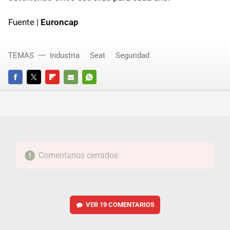
Fuente |
Euroncap
TEMAS
Industria
Seat
Seguridad
FACEBOOK
TWITTER
FLIPBOARD
E-
WHATSAPP
MAIL
Comentarios cerrados
VER
19 COMENTARIOS