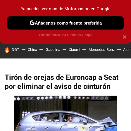
Ya puedes ver más de Motorpasion en Google
PRUEBAS
COCHES ELÉCTRICOS
OBSERVATORIO
F1
Añádenos como fuente preferida
Solo necesitas una cuenta de Google
×
HOY SE HABLA DE
DGT
China
Gasolina
Xiaomi
Mercedes-Benz
Alem
Tirón de orejas de Euroncap a Seat
por eliminar el aviso de cinturón