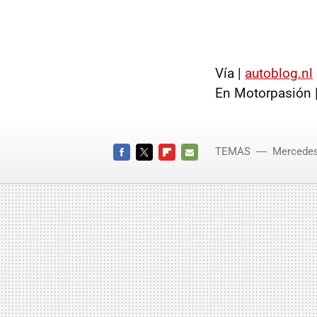
Vía |
autoblog.nl
En Motorpasión 
TEMAS
Mercede
FACEBOOK
TWITTER
FLIPBOARD
E-
MAIL