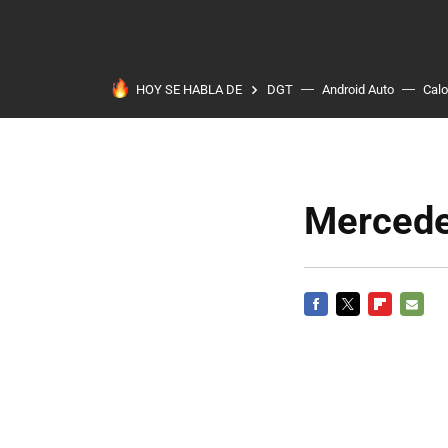
HOY SE HABLA DE
DGT
Android Auto
Calo
Mercedes
FACEBOOK
TWITTER
FLIPBOARD
E-
MAIL