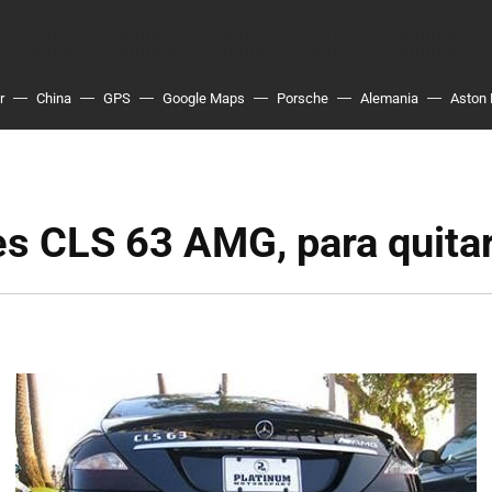
r
China
GPS
Google Maps
Porsche
Alemania
Aston 
 CLS 63 AMG, para quitar