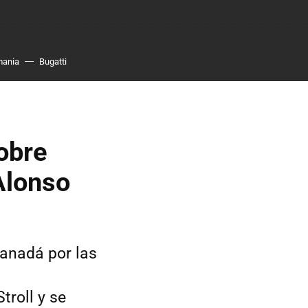
mania
Bugatti
obre
Alonso
Canadá por las
troll y se