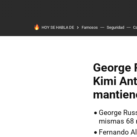
HOY SE HABLA DE
Famosos
Seguridad
Ca
George R
Kimi Ant
mantiene
George Russ
mismas 68 m
Fernando Al