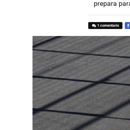
prepara para
1 comentario
FA