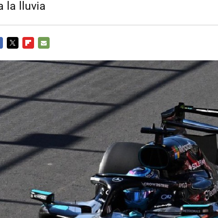
 la lluvia
CEBOOK
TWITTER
FLIPBOARD
E-
MAIL