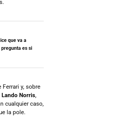
s.
ice que va a
a pregunta es si
Ferrari y, sobre
a Lando Norris
,
En cualquier caso,
e la pole.