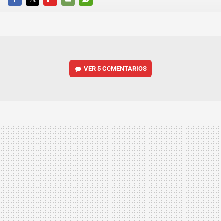
FACEBOOK
TWITTER
FLIPBOARD
E-
WHATSAPP
MAIL
VER
5 COMENTARIOS