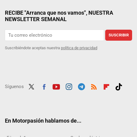
RECIBE "Arranca que nos vamos", NUESTRA
NEWSLETTER SEMANAL
SUSCRIBIR
Suscribiéndote aceptas nuestra
política de privacidad
Síguenos
Twit
Fac
Yout
Inst
Tele
RSS
Flip
Tikt
ter
ebo
ube
agra
gra
boar
ok
ok
m
m
d
En Motorpasión hablamos de...