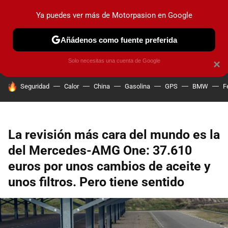
Ya puedes ver más de Motorpasion en Google
PRUEBAS
COCHES ELÉCTRICOS
OBSERVATORIO
F1
Añádenos como fuente preferida
Solo necesitas una cuenta de Google
×
HOY SE HABLA DE
Seguridad
Calor
China
Gasolina
GPS
BMW
F
La revisión más cara del mundo es la
del Mercedes-AMG One: 37.610
euros por unos cambios de aceite y
unos filtros. Pero tiene sentido