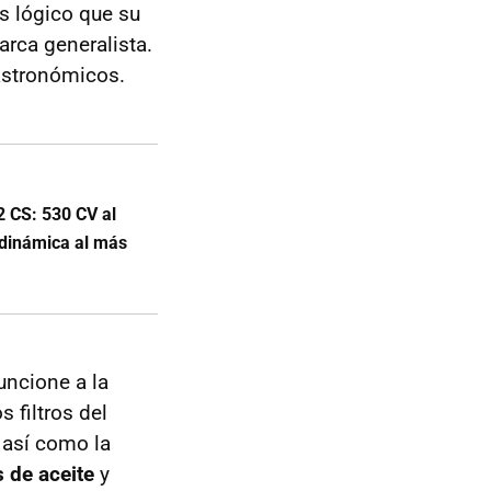
s lógico que su
rca generalista.
astronómicos.
 CS: 530 CV al
odinámica al más
uncione a la
s filtros del
o así como la
s de aceite
y