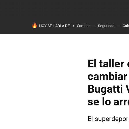
HOY SE HABLA DE
Camper
Seguridad
Cal
El taller
cambiar 
Bugatti 
se lo ar
El superdepor