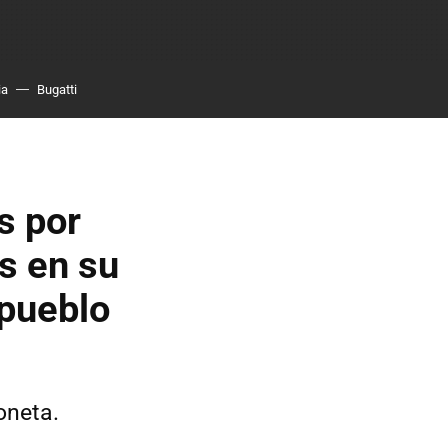
ia
Bugatti
os por
es en su
 pueblo
oneta.