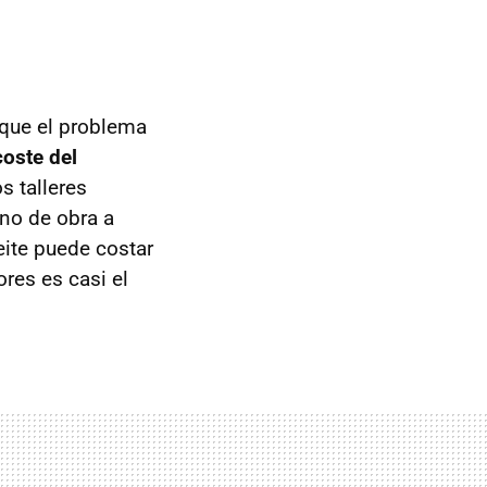
que el problema
coste del
s talleres
ano de obra a
eite puede costar
ores es casi el