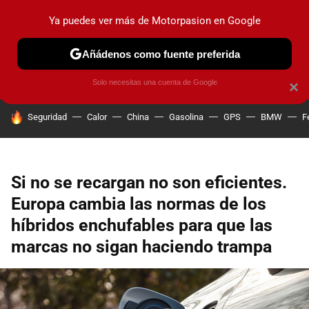
Ya puedes ver más de Motorpasion en Google
PRUEBAS
COCHES ELÉCTRICOS
OBSERVATORIO
F1
Añádenos como fuente preferida
Solo necesitas una cuenta de Google
×
HOY SE HABLA DE
Seguridad
Calor
China
Gasolina
GPS
BMW
F
Si no se recargan no son eficientes.
Europa cambia las normas de los
híbridos enchufables para que las
marcas no sigan haciendo trampa