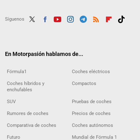
Síguenos
Twit
Fac
Yout
Inst
Tele
RSS
Flip
Tikt
ter
ebo
ube
agra
gra
boar
ok
ok
m
m
d
En Motorpasión hablamos de...
Fórmula1
Coches eléctricos
Coches híbridos y
Compactos
enchufables
SUV
Pruebas de coches
Rumores de coches
Precios de coches
Comparativa de coches
Coches autónomos
Futuro
Mundial de Fórmula 1