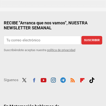
RECIBE "Arranca que nos vamos", NUESTRA
NEWSLETTER SEMANAL
SUSCRIBIR
Suscribiéndote aceptas nuestra
política de privacidad
Síguenos
Twit
Fac
Yout
Inst
Tele
RSS
Flip
Tikt
ter
ebo
ube
agra
gra
boar
ok
ok
m
m
d