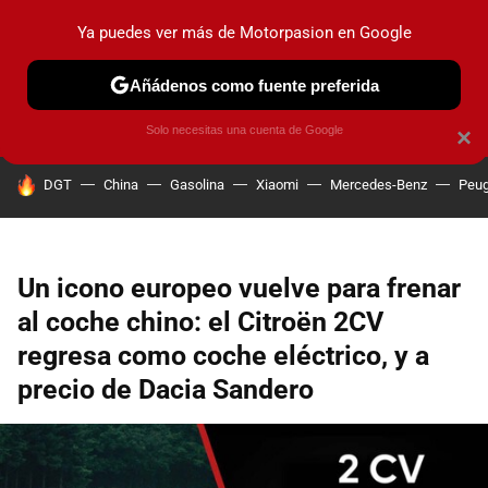
Ya puedes ver más de Motorpasion en Google
PRUEBAS
COCHES ELÉCTRICOS
OBSERVATORIO
F1
Añádenos como fuente preferida
Solo necesitas una cuenta de Google
×
HOY SE HABLA DE
DGT
China
Gasolina
Xiaomi
Mercedes-Benz
Peug
Un icono europeo vuelve para frenar
al coche chino: el Citroën 2CV
regresa como coche eléctrico, y a
precio de Dacia Sandero