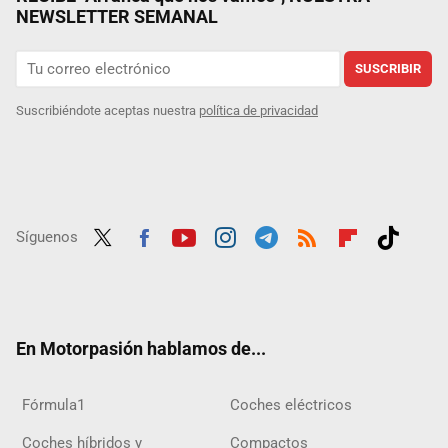
NEWSLETTER SEMANAL
SUSCRIBIR
Suscribiéndote aceptas nuestra
política de privacidad
Síguenos
Twit
Fac
Yout
Inst
Tele
RSS
Flip
Tikt
ter
ebo
ube
agra
gra
boar
ok
ok
m
m
d
En Motorpasión hablamos de...
Fórmula1
Coches eléctricos
Coches híbridos y
Compactos