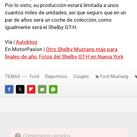
Por lo visto, su producción estará limitada a unos
cuantos miles de unidades, así que seguro que en un
par de años será un coche de colección, como
igualmente será el Shelby GT-H.
Vía |
Autoblog
En MotorPasion |
Otro Shelby Mustang más para
finales de año
,
Fotos del Shelby GT-H en Nueva York
TEMAS
Ford
Deportivos
Coupés
Ford Mustang
FACEBOOK
TWITTER
FLIPBOARD
E-
WHATSAPP
MAIL
Comentarios cerrados