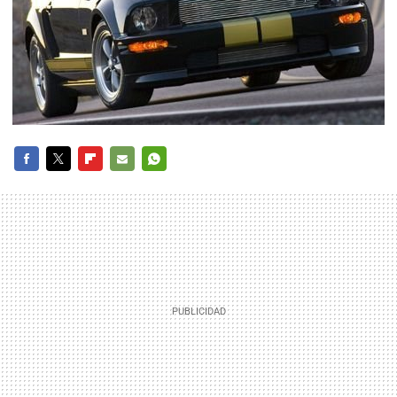
FACEBOOK
TWITTER
FLIPBOARD
E-
WHATSAPP
MAIL