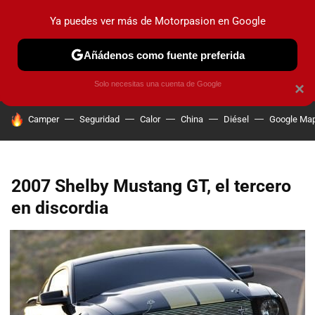
Ya puedes ver más de Motorpasion en Google
PRUEBAS
COCHES ELÉCTRICOS
OBSERVATORIO
F1
Añádenos como fuente preferida
Solo necesitas una cuenta de Google
×
HOY SE HABLA DE
Camper
Seguridad
Calor
China
Diésel
Google Ma
2007 Shelby Mustang GT, el tercero
en discordia