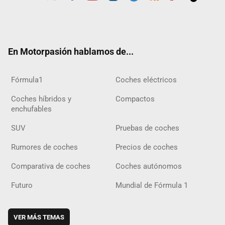
Twit
Fac
Yout
Inst
Tele
RSS
Flip
Tikt
ter
ebo
ube
agra
gra
boar
ok
ok
m
m
d
En Motorpasión hablamos de...
Fórmula1
Coches eléctricos
Coches híbridos y
Compactos
enchufables
SUV
Pruebas de coches
Rumores de coches
Precios de coches
Comparativa de coches
Coches autónomos
Futuro
Mundial de Fórmula 1
VER MÁS TEMAS