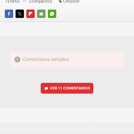
TEMAS
Compactos
Chrysler
FACEBOOK
TWITTER
FLIPBOARD
E-
WHATSAPP
MAIL
Comentarios cerrados
VER
11 COMENTARIOS