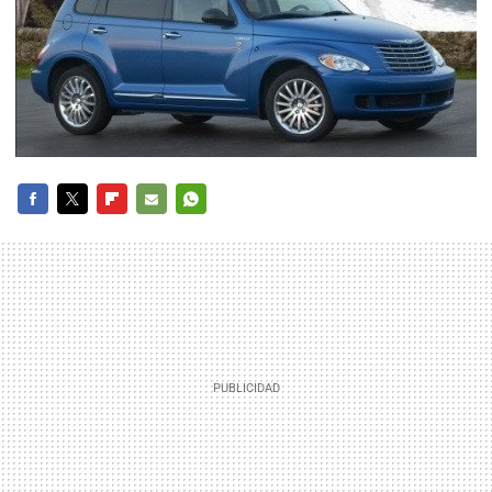
FACEBOOK
TWITTER
FLIPBOARD
E-
WHATSAPP
MAIL