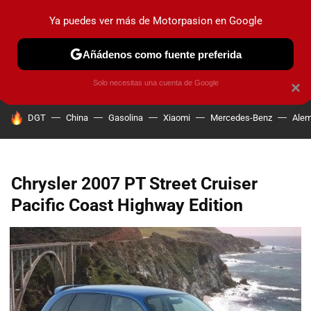
Ya puedes ver más de Motorpasion en Google
PRUEBAS
COCHES ELÉCTRICOS
OBSERVATORIO
F1
Añádenos como fuente preferida
Solo necesitas una cuenta de Google
×
HOY SE HABLA DE
DGT
China
Gasolina
Xiaomi
Mercedes-Benz
Alem
Chrysler 2007 PT Street Cruiser
Pacific Coast Highway Edition