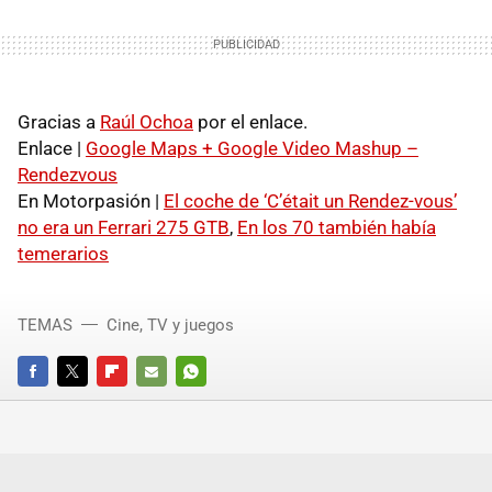
Gracias a
Raúl Ochoa
por el enlace.
Enlace |
Google Maps + Google Video Mashup –
Rendezvous
En Motorpasión |
El coche de ‘C’était un Rendez-vous’
no era un Ferrari 275 GTB
,
En los 70 también había
temerarios
TEMAS
Cine, TV y juegos
FACEBOOK
TWITTER
FLIPBOARD
E-
WHATSAPP
MAIL