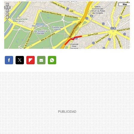
FACEBOOK
TWITTER
FLIPBOARD
E-
WHATSAPP
MAIL