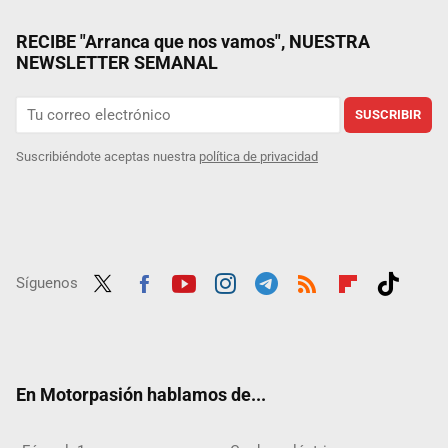
RECIBE "Arranca que nos vamos", NUESTRA
NEWSLETTER SEMANAL
SUSCRIBIR
Suscribiéndote aceptas nuestra
política de privacidad
Síguenos
Twit
Fac
Yout
Inst
Tele
RSS
Flip
Tikt
ter
ebo
ube
agra
gra
boar
ok
ok
m
m
d
En Motorpasión hablamos de...