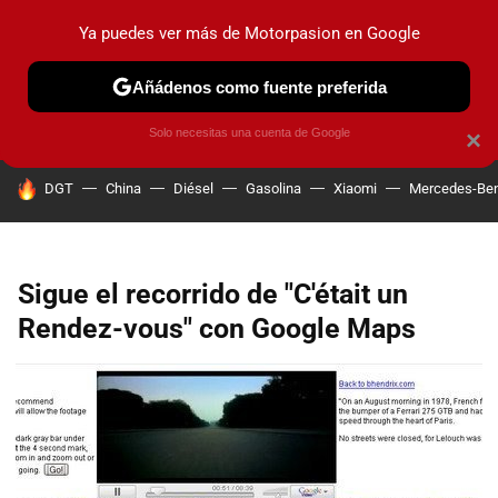
Ya puedes ver más de Motorpasion en Google
PRUEBAS
COCHES ELÉCTRICOS
OBSERVATORIO
F1
Añádenos como fuente preferida
Solo necesitas una cuenta de Google
×
HOY SE HABLA DE
DGT
China
Diésel
Gasolina
Xiaomi
Mercedes-Be
Sigue el recorrido de "C'était un
Rendez-vous" con Google Maps